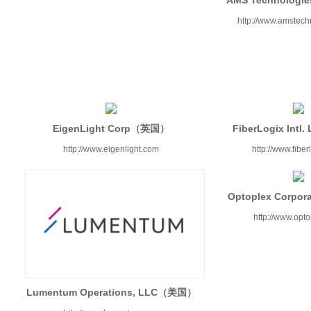
http://www.amstech
EigenLight Corp（英国）
FiberLogix Int
http://www.eigenlight.com
http://www.fibe
Optoplex Corpo
http://www.opt
Lumentum Operations, LLC（美国）