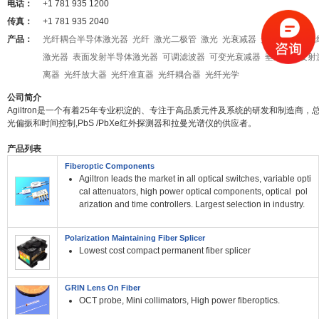
电话：
+1 781 935 1200
传真：
+1 781 935 2040
产品：
光纤耦合半导体激光器
光纤
激光二极管
激光
光衰减器
光数据传输
光
激光器
表面发射半导体激光器
可调滤波器
可变光衰减器
垂直腔面发射
离器
光纤放大器
光纤准直器
光纤耦合器
光纤光学
公司简介
Agiltron是一个有着25年专业积淀的、专注于高品质元件及系统的研发和制造商，
光偏振和时间控制,PbS /PbXe红外探测器和拉曼光谱仪的供应者。
产品列表
Fiberoptic Components
Agiltron leads the market in all optical switches, variable opti
cal attenuators, high power optical components, optical pol
arization and time controllers. Largest selection in industry.
Polarization Maintaining Fiber Splicer
Lowest cost compact permanent fiber splicer
GRIN Lens On Fiber
OCT probe, Mini collimators, High power fiberoptics.