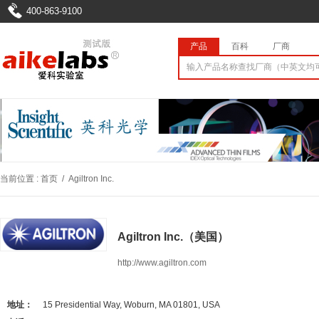
400-863-9100
产品
百科
厂商
当前位置 :
首页
/
Agiltron Inc.
Agiltron Inc.（美国）
http://www.agiltron.com
地址：
15 Presidential Way, Woburn, MA 01801, USA