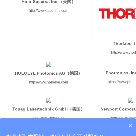
Holo-Spectra, Inc.（美国）
http://www.lasershs.com
Thorlab
http://www.tho
Photronics, 
HOLOEYE Photonics AG（德国）
https://www.phot
http://www.holoeye.com
Topag Lasertechnik GmbH（德国）
Newport Corpo
http://www.topag.de
http://www.new
×