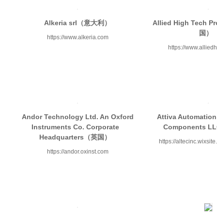
Alkeria srl（意大利）
Allied High Tech 
国）
https://www.alkeria.com
https://www.allied
Andor Technology Ltd. An Oxford
Attiva Automatio
Instruments Co. Corporate
Components 
Headquarters（英国）
https://altecinc.wixsite
https://andor.oxinst.com