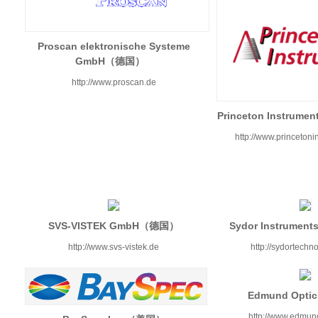
Proscan elektronische Systeme
GmbH（德国）
http://www.proscan.de
Princeton Instru
http://www.princeton
SVS-VISTEK GmbH（德国）
Sydor Instrume
http://www.svs-vistek.de
http://sydortechn
Edmund Opt
http://www.edmun