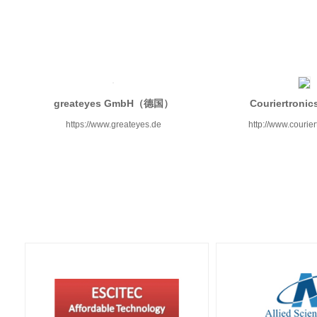
greateyes GmbH（德国）
Couriertron
https://www.greateyes.de
http://www.courie