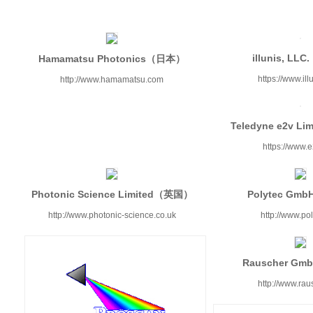
illunis, L
Hamamatsu Photonics（日本）
https://www.il
http://www.hamamatsu.com
Teledyne e2v L
https://www.
Photonic Science Limited（英国）
Polytec G
http://www.photonic-science.co.uk
http://www.po
Rauscher G
http://www.rau