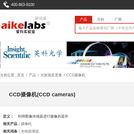
400-863-9100
产品
百科
厂商
当前位置 :
首页
/
产品
/
光探测及度量
/
CCD摄像机
CCD摄像机(CCD cameras)
定义：
利用图像传感器进行摄像的器件
相关产品：
摄像机
相关词条：
光电探测器