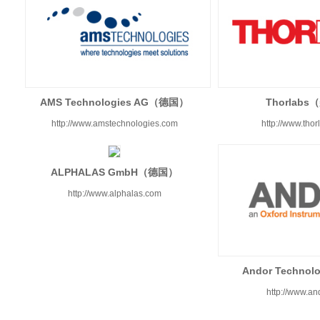
AMS Technologies AG（德国）
Thorlab
http://www.amstechnologies.com
http://www.tho
ALPHALAS GmbH（德国）
http://www.alphalas.com
Andor Techn
http://www.an