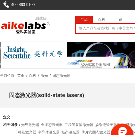
400-863-9100
产品
百科
厂商
当前位置 :
首页
/
百科
/
激光
/
固态激光器
固态激光器(solid-state lasers)
定义：
相关词条：
光纤激光器
全固态激光器
二极管泵浦激光器
掺杂绝缘子激光
光纤激
棒状激光器
半导体激光器
板条激光器
薄片式固态激光器
掺钕钇铝石榴