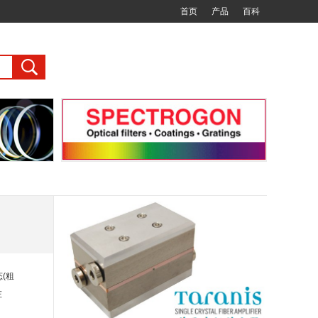
首页
产品
百科
(粗
左