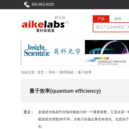
400-863-9100
产品
百科
当前位置 :
首页
/
百科
/
物理基础
/
量子效率
量子效率(quantum efficiency)
定义：
是描述光电器件光电转换能力的一个重要参数，它是在某一
糙面或光滑面)的不同，光电子的逸出量也有变化。但是由于
右。