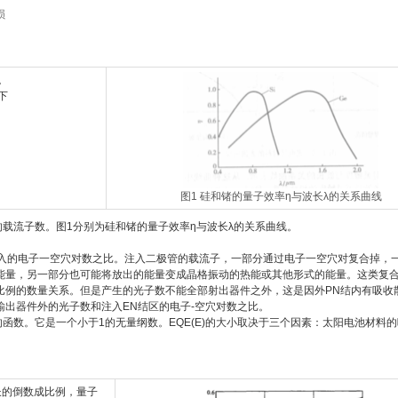
损
。
下
图1 硅和锗的量子效率η与波长λ的关系曲线
载流子数。图1分别为硅和锗的量子效率η与波长λ的关系曲线。
注入的电子一空穴对数之比。注入二极管的载流子，一部分通过电子一空穴对复合掉，
能量，另一部分也可能将放出的能量变成晶格振动的热能或其他形式的能量。这类复
比例的数量关系。但是产生的光子数不能全部射出器件之外，这是因外PN结内有吸收
输出器件外的光子数和注入EN结区的电子-空穴对数之比。
函数。它是一个小于1的无量纲数。EQE(E)的大小取决于三个因素：太阳电池材料
长的倒数成比例，量子