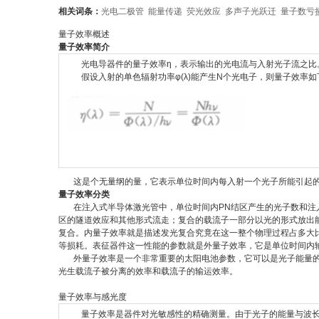
相关词条：
光电二极管
能量传递
荧光效应
多声子光跃迁
量子数亏
量子效率概述
量子效率简介
光电导器件的量子效率η，表示输出的光电流与入射光子流之比
假设入射的单色辐射功率φ(λ)能产生N个光电子，则量子效率如
这是个无量纲的量，它表示单位时间内每入射一个光子所能引起的
量子效率分类
在注入式半导体激光管中，单位时间内PN结区产生的光子数和
区的隧道效应和其他形式流走；复合的载流子一部分以光的形式放出
复合。内量子效率就是描述发光复合究竟在这一整个物理过程占多大
等损耗。表征器件这一性能的参数就是外量子效率，它是单
位时间内
外量子效率是一个非常重要的太阳电池参数，它可以是光子能量的
光生载流子被分离的效率和载流子的输运效率。
量子效率与感光度
量子效率是器件对光敏感性的精确测量。由于光子的能量与波