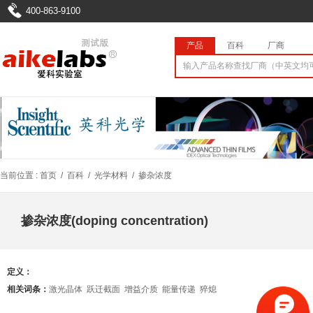
400-863-9100
产品
百科
厂商
当前位置 :
首页
/
百科
/
光学材料
/
掺杂浓度
掺杂浓度(doping concentration)
定义：
相关词条：
激光晶体
跃迁截面
增益介质
能量传递
猝熄