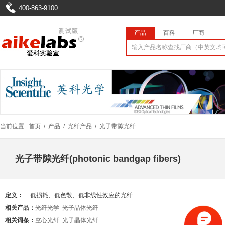
400-863-9100
产品
百科
厂商
当前位置 :
首页
/
产品
/
光纤产品
/
光子带隙光纤
光子带隙光纤(photonic bandgap fibers)
定义：
低损耗、低色散、低非线性效应的光纤
相关产品：
光纤光学
光子晶体光纤
相关词条：
空心光纤
光子晶体光纤