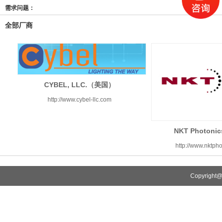
需求问题：
全部厂商
CYBEL, LLC.（美国）
http://www.cybel-llc.com
NKT Photon
http://www.nktph
Copyrigh