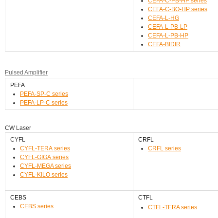
CEFA-C-PB-HP series
CEFA-C-BO-HP series
CEFA-L-HG
CEFA-L-PB-LP
CEFA-L-PB-HP
CEFA-BIDIR
Pulsed Amplifier
PEFA
PEFA-SP-C series
PEFA-LP-C series
CW Laser
CYFL
CRFL
CYFL-TERA series
CRFL series
CYFL-GIGA series
CYFL-MEGA series
CYFL-KILO series
CEBS
CTFL
CEBS series
CTFL-TERA series