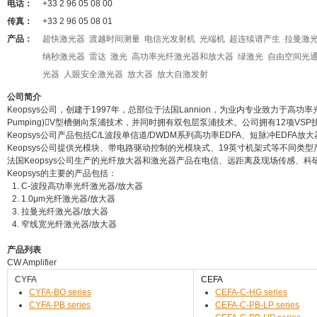
电话：
+33 2 96 05 08 00
传真：
+33 2 96 05 08 01
产品：
超快激光器
渡越时间测量
电信光发射机
光端机
超连续谱产生
拉曼激
纳秒激光器
雷达
激光
高功率光纤激光器和放大器
绿激光
自由空间光
光器
人眼安全激光器
放大器
放大自激发射
公司简介
Keopsys公司，创建于1997年，总部位于法国Lannion，为业内专业致力于高功率光
Pumping)V型槽侧向泵浦技术，并同时拥有双包层泵浦技术。公司拥有12项V
Keopsys公司产品包括C/L波段单信道/DWDM系列高功率EDFA、短脉冲EDFA放
Keopsys公司提供光模块、带电路驱动控制的光模块式、19英寸机架式等不同类
法国Keopsys公司生产的光纤放大器和激光器产品在电信、远距离及现场传感、
Keopsys的主要的产品包括：
C-波段高功率光纤激光器/放大器
1.0μm光纤激光器/放大器
拉曼光纤激光器/放大器
窄线宽光纤激光器/放大器
产品列表
CW Amplifier
CYFA
CEFA
CYFA-BO series
CEFA-C-HG series
CYFA-PB series
CEFA-C-PB-LP series