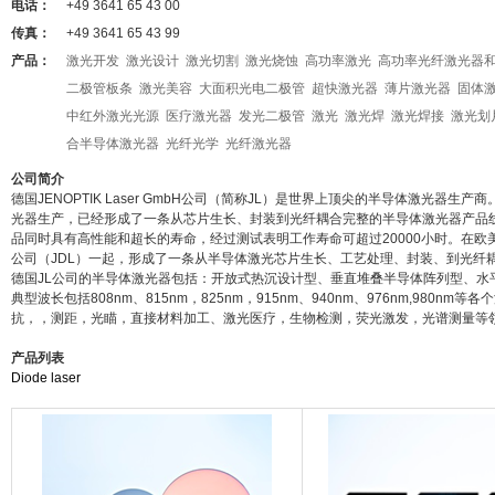
电话：
+49 3641 65 43 00
传真：
+49 3641 65 43 99
产品：
激光开发
激光设计
激光切割
激光烧蚀
高功率激光
高功率光纤激光器
二极管板条
激光美容
大面积光电二极管
超快激光器
薄片激光器
固体
中红外激光光源
医疗激光器
发光二极管
激光
激光焊
激光焊接
激光划
合半导体激光器
光纤光学
光纤激光器
公司简介
德国JENOPTIK Laser GmbH公司（简称JL）是世界上顶尖的半导体激光器生
光器生产，已经形成了一条从芯片生长、封装到光纤耦合完整的半导体激光器产品线。
品同时具有高性能和超长的寿命，经过测试表明工作寿命可超过20000小时。在欧美市场占有
公司（JDL）一起，形成了一条从半导体激光芯片生长、工艺处理、封装、到光纤
德国JL公司的半导体激光器包括：开放式热沉设计型、垂直堆叠半导体阵列型、水
典型波长包括808nm、815nm，825nm，915nm、940nm、976nm,9
抗，，测距，光瞄，直接材料加工、激光医疗，生物检测，荧光激发，光谱测量等
产品列表
Diode laser