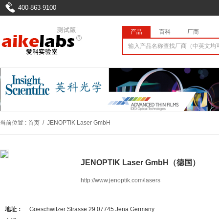
400-863-9100
产品
百科
厂商
当前位置 :
首页
/
JENOPTIK Laser GmbH
JENOPTIK Laser GmbH（德国）
http://www.jenoptik.com/lasers
地址：
Goeschwitzer Strasse 29 07745 Jena Germany