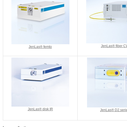
JenLas® fiber 
JenLas® femto
JenLas® disk IR
JenLas® D2.seri