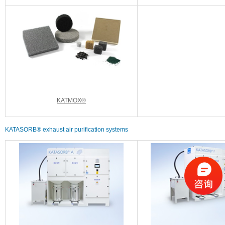
KATMOX®
KATASORB® exhaust air purification systems